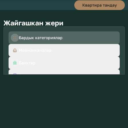
Квартира тандау
Жайгашкан жери
Бардык категориялар
Мейманканалар
Банктар
Ресторандар
Кафелер
Барлар
Театрлар
Бекеттер