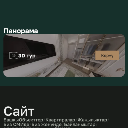
Кинотеатрлар
Дүкөндөр
Панорама
Соода чекиттери
3D тур
Көрүү
Сайт
Башкы
Объекттер
/
Квартиралар
/
Жаңылыктар
/
Биз СМИде
/
Биз жөнүндө
/
Байланыштар
/