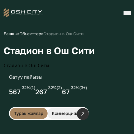
Башкы
Объекттер
Стадион в Ош Сити
Стадион в Ош Сити
Стадион в Ош Сити
Сатуу пайызы
32
%(
1
)
32
%(
2
)
32
%(
3+
)
567
267
67
Турак жайлар
Коммерциялык